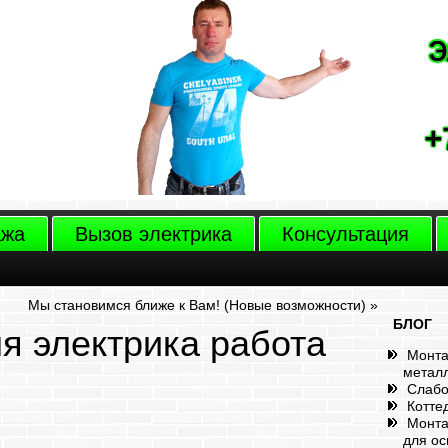
ажа
Вызов электрика
Консультация
Мы становимся ближе к Вам! (Новые возможности)
»
БЛОГ
ля электрика работа
Монта
метал
Слабо
Котте
Монта
для о