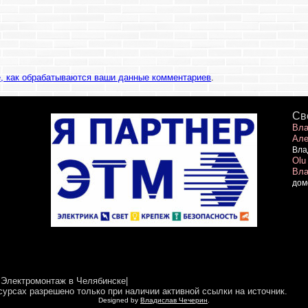
е, как обрабатываются ваши данные комментариев
.
Св
Вла
Але
Вла
Olu
Вла
дом
 Электромонтаж в Челябинске|
сурсах разрешено только при наличии активной ссылки на источник.
Designed by
Владислав Чечерин
.