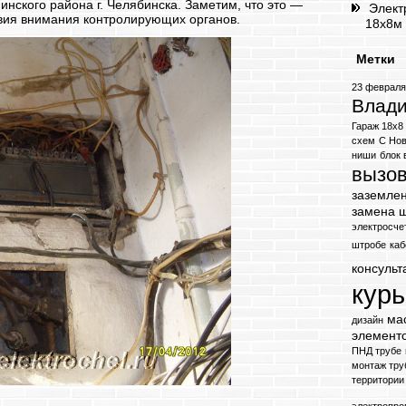
нского района г. Челябинска. Заметим, что это —
Элект
твия внимания контролирующих органов.
18х8м 
Метки
23 феврал
Влади
Гараж 18х8
схем
С Но
ниши
блок
вызов
заземле
замена 
электросче
штробе
каб
консульт
кур
ма
дизайн
элемент
ПНД трубе
монтаж тру
территории