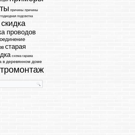
водки
оты
причины
причины
етодиодная подсветка
скидка
т
ка проводов
оединение
старая
ов
дка
схема гаража
а в деревянном доме
ктромонтаж