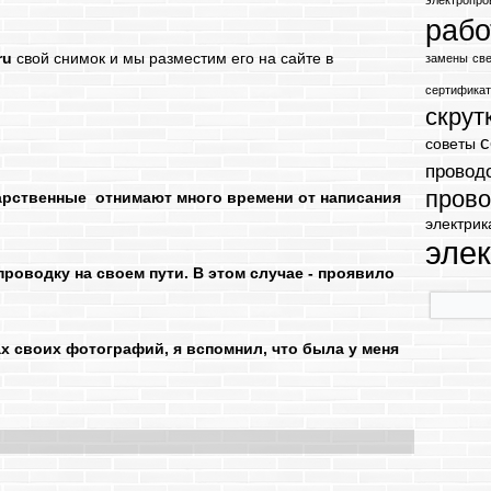
электропро
раб
ru
свой снимок и мы разместим его на сайте в
замены
св
сертифика
скрут
с
советы
провод
прово
дарственные отнимают много времени от написания
электрик
эле
роводку на своем пути. В этом случае - проявило
х своих фотографий, я вспомнил, что была у меня