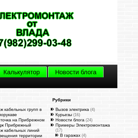
Калькулятор
Новости блога
Рубрики
ж кабельных групп в
Вызов электрика
(4)
лорукаве
Курьезы
(16)
точка на Прибрежном
Новости блога
(24)
дж Прибрежный
Примеры Электромонтажа
ж кабельных линий
(17)
В гаражах
свещения территории
(4)