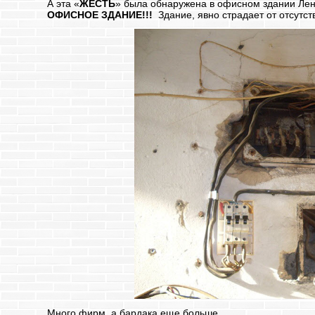
А эта «
ЖЕСТЬ
» была обнаружена в офисном здании Лени
ОФИСНОЕ ЗДАНИЕ!!!
Здание, явно страдает от отсутс
Много фирм, а бардака еще больше.