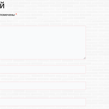
й
 помечены
*