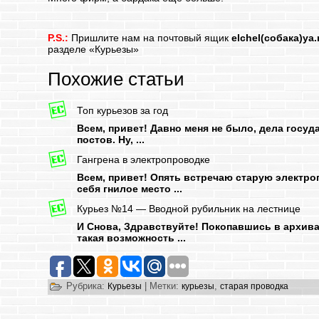
P.S.:
Пришлите нам на почтовый ящик
elchel(собака)ya.
разделе
«Курьезы»
Похожие статьи
Топ курьезов за год
Всем, привет! Давно меня не было, дела госу
постов. Ну, ...
Гангрена в электропроводке
Всем, привет! Опять встречаю старую электроп
себя гнилое место ...
Курьез №14 — Вводной рубильник на лестнице
И Снова, Здравствуйте! Покопавшись в архива
такая возможность ...
Рубрика:
|
Метки:
,
Курьезы
курьезы
старая проводка