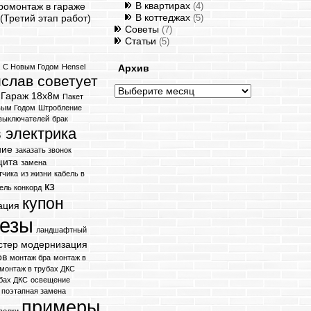
В квартирах
ромонтаж в гараже
(4)
В коттеджах
(Третий этап работ)
(5)
Советы
(7)
Статьи
(5)
я
C Новым Годом
Hensel
Архив
слав советует
Архив
Гараж 18х8м
Пакет
вым Годом
Штробление
 выключателей
брак
 электрика
ние
заказать звонок
щита
замена
тчика
из жизни
кабель в
кз
ель конкорд
купон
ация
ьезы
ландшафтный
стер
модернизация
ов
монтаж бра
монтаж в
монтаж в трубах ДКС
бах ДКС
освещение
поэтапная замена
примеры