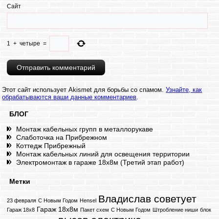
Сайт
1
+
четыре
=
Этот сайт использует Akismet для борьбы со спамом.
Узнайте, как
обрабатываются ваши данные комментариев
.
БЛОГ
Монтаж кабельных групп в металлорукаве
Слаботочка на Прибрежном
Коттедж Прибрежный
Монтаж кабельных линий для освещения территории
Электромонтаж в гараже 18х8м (Третий этап работ)
Метки
Владислав советует
23 февраля
C Новым Годом
Hensel
Гараж 18х8м
Гараж 18х8
Пакет схем
С Новым Годом
Штробление ниши
блок