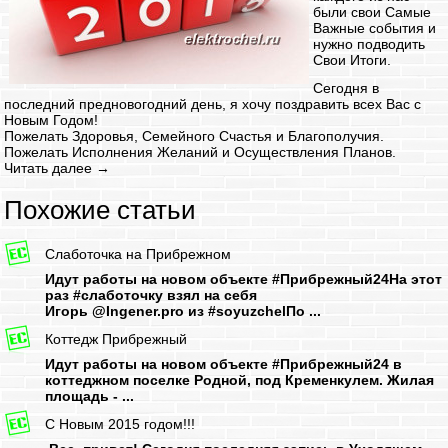
были свои Самые
Важные события и
нужно подводить
Свои Итоги.
Сегодня в
последний предновогодний день, я хочу поздравить всех Вас с
Новым Годом!
Пожелать Здоровья, Семейного Счастья и Благополучия.
Пожелать Исполнения Желаний и Осуществления Планов.
Читать далее
→
Похожие статьи
Слаботочка на Прибрежном
Идут работы на новом объекте #Прибрежный24На этот
раз #слаботочку взял на себя
Игорь @Ingener.pro из #soyuzchelПо ...
Коттедж Прибрежный
Идут работы на новом объекте #Прибрежный24 в
коттеджном поселке Родной, под Кременкулем. Жилая
площадь - ...
C Новым 2015 годом!!!