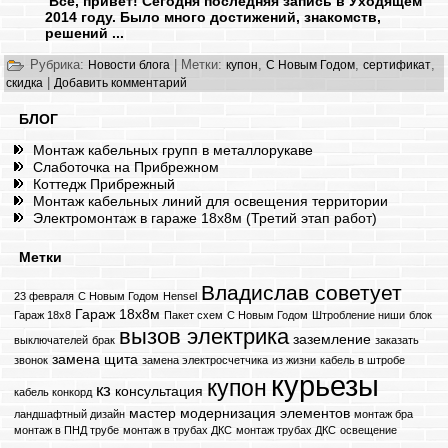
Все, привет! Сегодня последняя запись в Уходящем
2014 году. Было много достижений, знакомств,
решений ...
Рубрика:
|
Метки:
,
,
,
Новости блога
купон
С Новым Годом
сертификат
|
скидка
Добавить комментарий
БЛОГ
Монтаж кабельных групп в металлорукаве
Слаботочка на Прибрежном
Коттедж Прибрежный
Монтаж кабельных линий для освещения территории
Электромонтаж в гараже 18х8м (Третий этап работ)
Метки
Владислав советует
23 февраля
C Новым Годом
Hensel
Гараж 18х8м
Гараж 18х8
Пакет схем
С Новым Годом
Штробление ниши
блок
вызов электрика
заземление
выключателей
брак
заказать
замена щита
звонок
замена электросчетчика
из жизни
кабель в штробе
курьезы
купон
кз
консультация
кабель конкорд
мастер
модернизация элементов
ландшафтный дизайн
монтаж бра
монтаж в ПНД трубе
монтаж в трубах ДКС
монтаж трубах ДКС
освещение