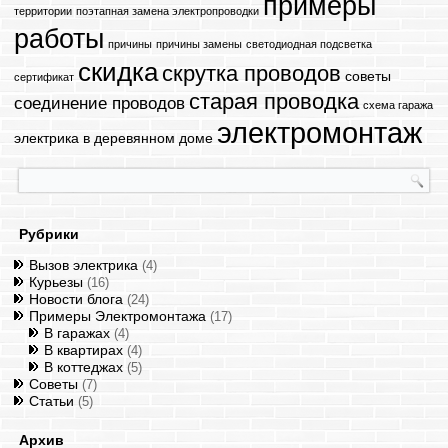
примеры
территории
поэтапная замена электропроводки
работы
причины
причины замены
светодиодная подсветка
скидка
скрутка проводов
советы
сертификат
старая проводка
соединение проводов
схема гаража
электромонтаж
электрика в деревянном доме
Рубрики
Вызов электрика
(4)
Курьезы
(16)
Новости блога
(24)
Примеры Электромонтажа
(17)
В гаражах
(4)
В квартирах
(4)
В коттеджах
(5)
Советы
(7)
Статьи
(5)
Архив