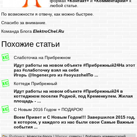
формах
«Контакт»
и
«Комментарии»
к
любой статье.
По возможности я отвечу, как можно быстрее.
Спасибо за внимание.
Команда Блога
ElektroChel.Ru
Похожие статьи
Слаботочка на Прибрежном
Идут работы на новом объекте #Прибрежный24На этот
раз #слаботочку взял на себя
Игорь @Ingener.pro из #soyuzchelПо ...
Коттедж Прибрежный
Идут работы на новом объекте #Прибрежный24 в
коттеджном поселке Родной, под Кременкулем. Жилая
площадь - ...
С Новым 2016 Годом + ПОДАРОК!
Всем Привет и С Новым Годом!!! Завершился 2015 год,
в котором, у каждого из нас были свои Самые Важные
события ...
Рубрика:
|
Метки:
|
Новости блога
советы
Добавить комментарий