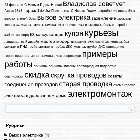
Владислав советует
23 февраля
C Новым Годом
Hensel
Гараж 18х8м
Гараж 18х8
Пакет схем
С Новым Годом
Штробление ниши
блок
вызов электрика
заземление
выключателей
брак
заказать
замена щита
звонок
замена электросчетчика
из жизни
кабель в штробе
курьезы
купон
кз
консультация
кабель конкорд
мастер
модернизация элементов
ландшафтный дизайн
монтаж бра
монтаж в ПНД трубе
монтаж в трубах ДКС
монтаж трубах ДКС
освещение
примеры
территории
поэтапная замена электропроводки
работы
причины
причины замены
светодиодная подсветка
скидка
скрутка проводов
советы
сертификат
старая проводка
соединение проводов
схема гаража
электромонтаж
электрика в деревянном доме
Рубрики
Вызов электрика
(4)