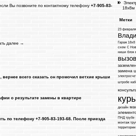
Элект
 если Вы позвоните по контактному телефону
+
7-905-83-
18х8м 
Метки
23 феврал
Влади
Гараж 18х8
ать далее
→
схем
С Но
ниши
блок
вызов
заземле
замена 
электросче
 вернее всего сказать он промочил ветхие крыши
штробе
каб
консульт
кур
фии о результате замены в квартире
ма
дизайн
элемент
ПНД трубе
ь по телефону +7-905-83-193-68. После приезда
монтаж тру
территории