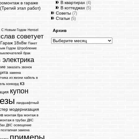
В квартирах
ромонтаж в гараже
(4)
В коттеджах
(Третий этап работ)
(5)
Советы
(7)
Статьи
(5)
я
C Новым Годом
Hensel
Архив
слав советует
Архив
Гараж 18х8м
Пакет
вым Годом
Штробление
 выключателей
брак
 электрика
ние
заказать звонок
щита
замена
тчика
из жизни
кабель в
кз
ель конкорд
купон
ация
ьезы
ландшафтный
стер
модернизация
ов
монтаж бра
монтаж в
монтаж в трубах ДКС
бах ДКС
освещение
поэтапная замена
примеры