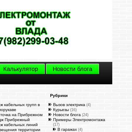
Калькулятор
Новости блога
Рубрики
ж кабельных групп в
Вызов электрика
(4)
лорукаве
Курьезы
(16)
точка на Прибрежном
Новости блога
(24)
дж Прибрежный
Примеры Электромонтажа
ж кабельных линий
(17)
В гаражах
свещения территории
(4)