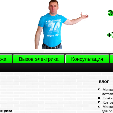
ажа
Вызов электрика
Консультация
БЛОГ
Монта
метал
Слабо
Котте
Монта
ектрика
для о