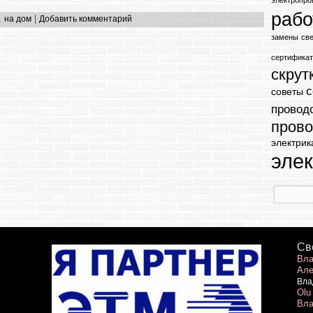
электропро
раб
,
|
на дом
Добавить комментарий
замены
св
сертифика
скрут
с
советы
провод
прово
электрик
эле
Св
Вла
Але
Вла
Olu
Вла