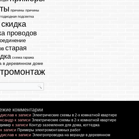
водки
оты
причины
причины
етодиодная подсветка
скидка
т
ка проводов
оединение
старая
ов
дка
схема гаража
а в деревянном доме
ктромонтаж
ежие комментарии
дислав
к записи
Электрические схемы в 2-х комнатной квартире
ксандр
к записи
Электрические схемы в 2-х комнатной квартире
к записи
димир
Контур заземления для дома, коттеджа
к записи
Примеры электромонтажных работ
дислав
к записи
Электропроводка на веранде в деревянном