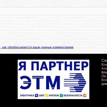
е, как обрабатываются ваши данные комментариев
.
Св
Вла
Але
Вла
Olu
Вла
дом