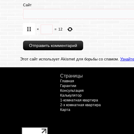
Сайт
×
=
12
Этот сайт использует Akismet для борьбы со спамом.
Узнайт
Страницы
Главная
Гарантии
Консультация
Калькулятор
1-комнатная квартира
2-х комнатная квартира
Карта