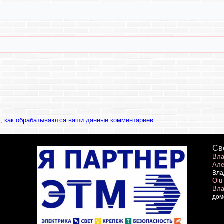
е, как обрабатываются ваши данные комментариев
.
Св
Вла
Але
Вла
Olu
Вла
дом